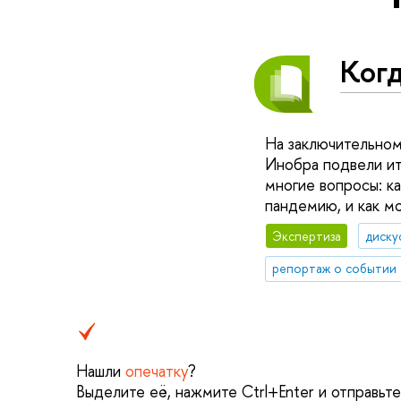
Ког
На заключительном
Инобра подвели ит
многие вопросы: ка
пандемию, и как м
Экспертиза
диску
репортаж о событии
Нашли
опечатку
?
Выделите её, нажмите Ctrl+Enter и отправьт