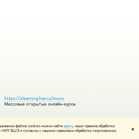
https://elearning.hse.ru/mooc
Массовые открытые онлайн-курсы
ьзовании файлов cookies можно найти
здесь
, наши правила обработки
Редактору
✖
том НИУ ВШЭ и согласны с нашими правилами обработки персональных