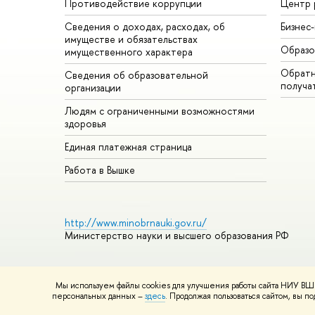
Противодействие коррупции
Центр 
Сведения о доходах, расходах, об
Бизнес
имуществе и обязательствах
Образо
имущественного характера
Обратн
Сведения об образовательной
получа
организации
Людям с ограниченными возможностями
здоровья
Единая платежная страница
Работа в Вышке
http://www.minobrnauki.gov.ru/
Министерство науки и высшего образования РФ
Мы используем файлы cookies для улучшения работы сайта НИУ ВШЭ
© НИУ ВШЭ 1993–2026
Адреса и контакты
Условия использ
персональных данных –
здесь
. Продолжая пользоваться сайтом, вы 
Шрифты HSE Sans и HSE Slab разработаны в
Школе дизайна 