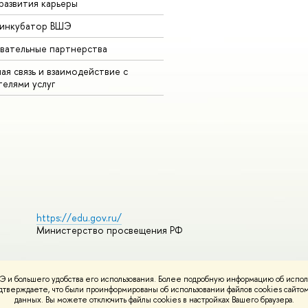
развития карьеры
-инкубатор ВШЭ
вательные партнерства
ая связь и взаимодействие с
телями услуг
https://edu.gov.ru/
Министерство просвещения РФ
 и большего удобства его использования. Более подробную информацию об испол
ования материалов
Политика конфиденциальности
Карта сайта
подтверждаете, что были проинформированы об использовании файлов cookies сай
НИУ ВШЭ
данных. Вы можете отключить файлы cookies в настройках Вашего браузера.