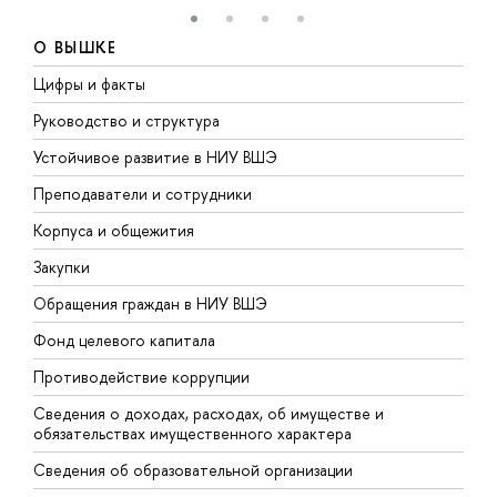
О ВЫШКЕ
Цифры и факты
Л
Руководство и структура
Д
Устойчивое развитие в НИУ ВШЭ
О
Преподаватели и сотрудники
П
Корпуса и общежития
В
Закупки
П
Обращения граждан в НИУ ВШЭ
А
Фонд целевого капитала
Д
Противодействие коррупции
Ц
Сведения о доходах, расходах, об имуществе и
Б
обязательствах имущественного характера
О
Сведения об образовательной организации
О