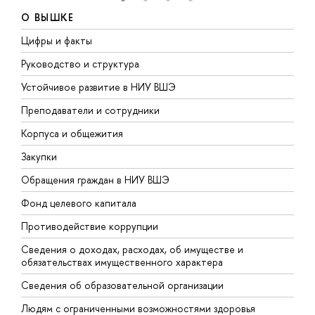
О ВЫШКЕ
Цифры и факты
Л
Руководство и структура
Д
Устойчивое развитие в НИУ ВШЭ
О
Преподаватели и сотрудники
П
Корпуса и общежития
В
Закупки
П
Обращения граждан в НИУ ВШЭ
А
Фонд целевого капитала
Д
Противодействие коррупции
Ц
Сведения о доходах, расходах, об имуществе и
Б
обязательствах имущественного характера
О
Сведения об образовательной организации
О
Людям с ограниченными возможностями здоровья