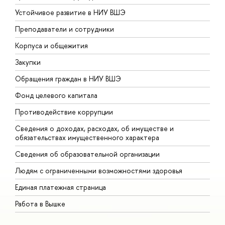
Устойчивое развитие в НИУ ВШЭ
О
Преподаватели и сотрудники
П
Корпуса и общежития
В
Закупки
П
Обращения граждан в НИУ ВШЭ
А
Фонд целевого капитала
Д
Противодействие коррупции
Ц
Сведения о доходах, расходах, об имуществе и
Б
обязательствах имущественного характера
О
Сведения об образовательной организации
О
Людям с ограниченными возможностями здоровья
Единая платежная страница
Работа в Вышке