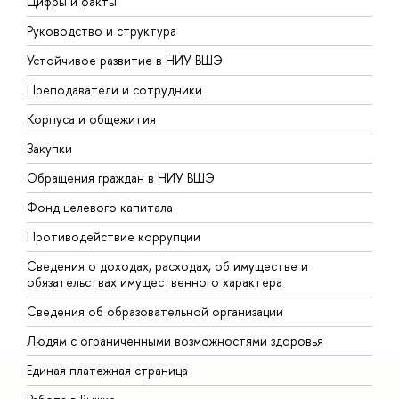
Цифры и факты
Л
Руководство и структура
Д
Устойчивое развитие в НИУ ВШЭ
О
Преподаватели и сотрудники
П
Корпуса и общежития
В
Закупки
П
Обращения граждан в НИУ ВШЭ
А
Фонд целевого капитала
Д
Противодействие коррупции
Ц
Сведения о доходах, расходах, об имуществе и
Б
обязательствах имущественного характера
О
Сведения об образовательной организации
О
Людям с ограниченными возможностями здоровья
Единая платежная страница