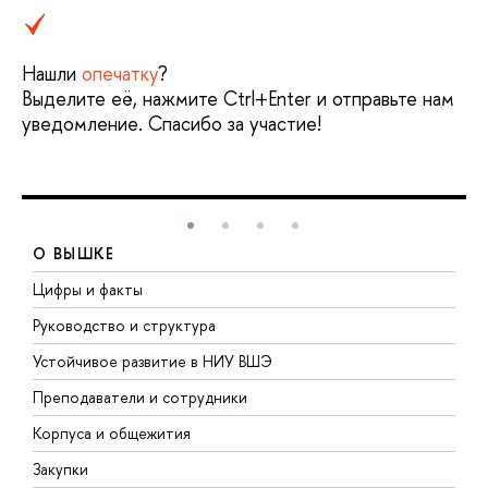
Нашли
опечатку
?
Выделите её, нажмите Ctrl+Enter и отправьте нам
уведомление. Спасибо за участие!
О ВЫШКЕ
Цифры и факты
Л
Руководство и структура
Д
Устойчивое развитие в НИУ ВШЭ
О
Преподаватели и сотрудники
П
Корпуса и общежития
В
Закупки
П