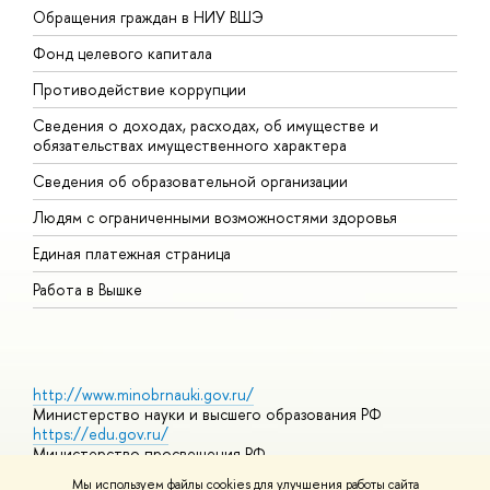
Обращения граждан в НИУ ВШЭ
А
Фонд целевого капитала
Д
Противодействие коррупции
Ц
Сведения о доходах, расходах, об имуществе и
Б
обязательствах имущественного характера
О
Сведения об образовательной организации
О
Людям с ограниченными возможностями здоровья
Единая платежная страница
Работа в Вышке
http://www.minobrnauki.gov.ru/
Министерство науки и высшего образования РФ
https://edu.gov.ru/
Министерство просвещения РФ
https://elearning.hse.ru/mooc
Мы используем файлы cookies для улучшения работы сайта