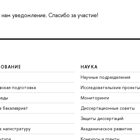
е нам уведомление. Спасибо за участие!
ЗОВАНИЕ
НАУКА
Научные подразделения
вская подготовка
Исследовательские проекты
иады
Мониторинги
в бакалавриат
Диссертационные советы
Защиты диссертаций
в магистратуру
Академическое развитие
нтура
Конкурсы и гранты