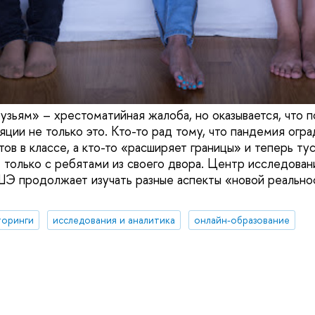
узьям» – хрестоматийная жалоба, но оказывается, что 
ции не только это. Кто-то рад тому, что пандемия огра
ов в классе, а кто-то «расширяет границы» и теперь ту
е только с ребятами из своего двора. Центр исследова
Э продолжает изучать разные аспекты «новой реально
оринги
исследования и аналитика
онлайн-образование