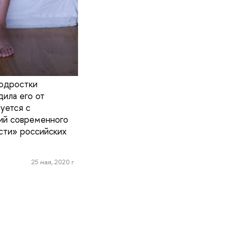
подростки
дила его от
суется с
ний современного
сти» российских
25 мая, 2020 г.