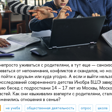
непросто уживаться с родителями, а тут еще — самоизо
деваться от непонимания, конфликтов и скандалов, но м
пойти к друзьям или куда угодно. А если и выйти нельз
исследований современного детства Инобра ВШЭ заве
ию бесед с подростками 14 – 17 лет из Москвы, Моско
стей. Как они «выживали» взаперти с родителями, стал
изменились отношения в семье?
не учеба
общественная деятельность
опрос
школа