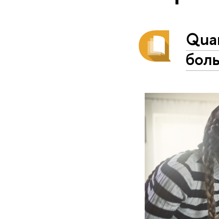
Qua
боль