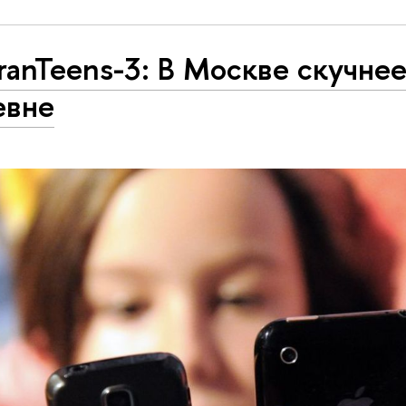
anTeens-3: В Москве скучнее
евне