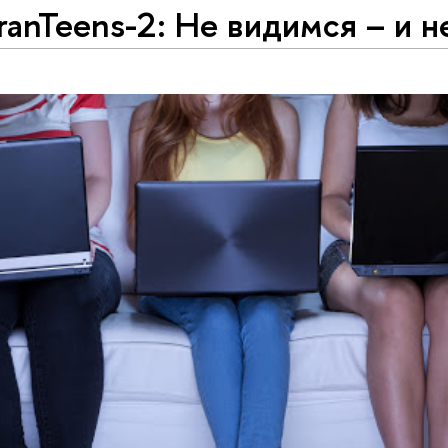
anTeens-2: Не видимся – и н