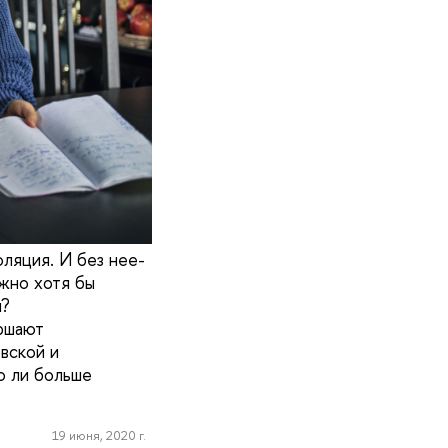
ляция. И без нее-
ожно хотя бы
я?
ршают
вской и
о ли больше
19 июня, 2020 г.