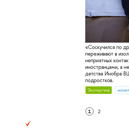
«Соскучился по др
переживают в изоля
неприятных контакт
иностранцами, а н
детства Инобра ВШ
подростков.
Экспертиза
монит
1
2