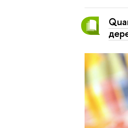
Quar
дер