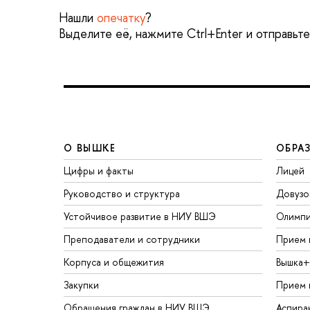
Нашли
опечатку
?
Выделите её, нажмите Ctrl+Enter и отправьт
О ВЫШКЕ
ОБРА
Цифры и факты
Лицей
Руководство и структура
Довузо
Устойчивое развитие в НИУ ВШЭ
Олимп
Преподаватели и сотрудники
Прием 
Корпуса и общежития
Вышка+
Закупки
Прием 
Обращения граждан в НИУ ВШЭ
Аспира