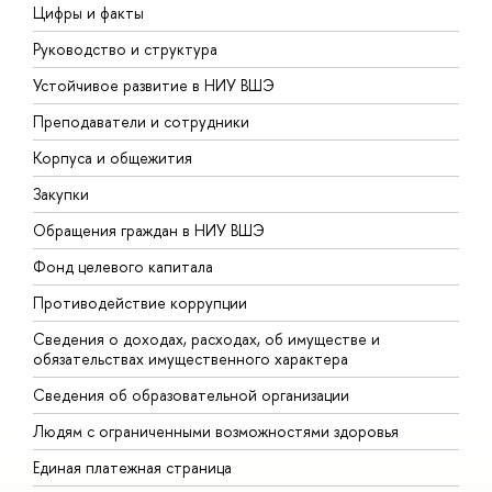
Цифры и факты
Л
Руководство и структура
Д
Устойчивое развитие в НИУ ВШЭ
О
Преподаватели и сотрудники
П
Корпуса и общежития
В
Закупки
П
Обращения граждан в НИУ ВШЭ
А
Фонд целевого капитала
Д
Противодействие коррупции
Ц
Сведения о доходах, расходах, об имуществе и
Б
обязательствах имущественного характера
О
Сведения об образовательной организации
О
Людям с ограниченными возможностями здоровья
Единая платежная страница