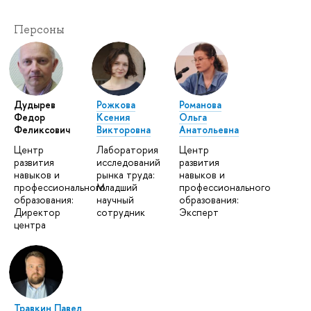
Персоны
Дудырев
Рожкова
Романова
Федор
Ксения
Ольга
Феликсович
Викторовна
Анатольевна
Центр
Лаборатория
Центр
развития
исследований
развития
навыков и
рынка труда:
навыков и
профессионального
Младший
профессионального
образования:
научный
образования:
Директор
сотрудник
Эксперт
центра
Травкин Павел