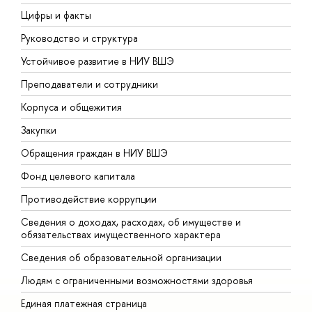
Цифры и факты
Л
Руководство и структура
Д
Устойчивое развитие в НИУ ВШЭ
О
Преподаватели и сотрудники
П
Корпуса и общежития
В
Закупки
П
Обращения граждан в НИУ ВШЭ
А
Фонд целевого капитала
Д
Противодействие коррупции
Ц
Сведения о доходах, расходах, об имуществе и
Б
обязательствах имущественного характера
О
Сведения об образовательной организации
О
Людям с ограниченными возможностями здоровья
Единая платежная страница