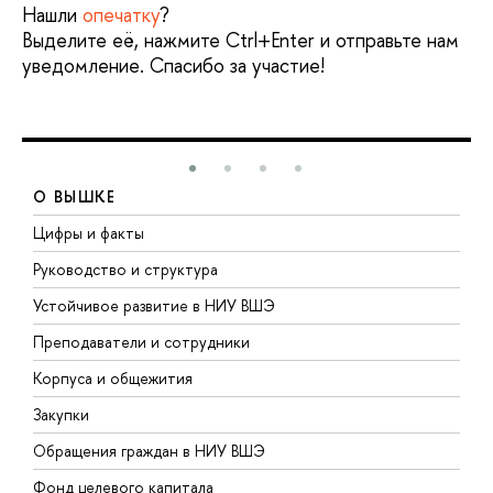
Нашли
опечатку
?
Выделите её, нажмите Ctrl+Enter и отправьте нам
уведомление. Спасибо за участие!
О ВЫШКЕ
Цифры и факты
Л
Руководство и структура
Д
Устойчивое развитие в НИУ ВШЭ
О
Преподаватели и сотрудники
П
Корпуса и общежития
В
Закупки
П
Обращения граждан в НИУ ВШЭ
А
Фонд целевого капитала
Д