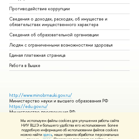
Противодействие коррупции
Ц
Сведения о доходах, расходах, об имуществе и
Б
обязательствах имущественного характера
О
Сведения об образовательной организации
О
Людям с ограниченными возможностями здоровья
Единая платежная страница
Работа в Вышке
http://www.minobrnauki.gov.ru/
Министерство науки и высшего образования РФ
https://edu.gov.ru/
Министерство просвещения РФ
https://elearning.hse.ru/mooc
Мы используем файлы cookies для улучшения работы сайта
Массовые открытые онлайн-курсы
НИУ ВШЭ и большего удобства его использования. Более
подробную информацию об использовании файлов cookies
можно найти
здесь
, наши правила обработки персональных