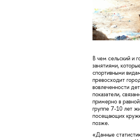
В чем сельский и 
занятиями, которые
спортивными видам
превосходит город
вовлеченности дете
показатели, связа
примерно в равной 
группе 7-10 лет жи
посещающих кружки
позже.
«Данные статистик