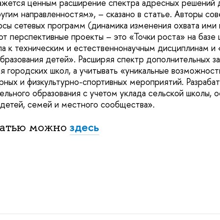
ажется ценным расширение спектра адресных решений 
ругим направленностям», – сказано в статье. Авторы со
рсы сетевых программ (динамика изменения охвата ими п
ют перспективные проекты – это «Точки роста» на базе 
а к техническим и естественнонаучным дисциплинам и
бразования детей». Расширяя спектр дополнительных за
я городских школ, а учитывать «уникальные возможност
урных и физкультурно-спортивных мероприятий. Разраба
льного образования с учетом уклада сельской школы, 
 детей, семей и местного сообщества».
здесь
татью можно