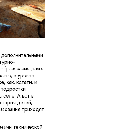
и дополнительными
турно-
 образование даже
сего, в уровне
, как, кстати, и
т подростки
 селе. А вот в
тегория детей,
разования приходят
ммами технической