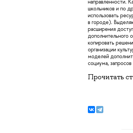
направленности. К
школьников и по д
использовать ресу
в городе). Выделя
расширения доступ
дополнительного о
копировать решени
организации культ
моделей дополните
социума, запросов
Прочитать с