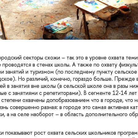
городский секторы схожи – так это в уровне охвата тем
 проводятся в стенах школы. А также по охвату физкуль
и занятий и туризмом (по последнему пункту сельское
ское). Но различий, конечно, гораздо больше. Прежде в
й в занятия вне школы (в сельской школе она в разы ниже
нные с занятиями с репетиторами). В сегменте 12-14 ле
степени охвачены допобразованием что в городе, что на
знь совершенно разная: в городе это самая активная ка
, а на селе наоборот – в область дополнительного об
и показывают рост охвата сельских школьников програ