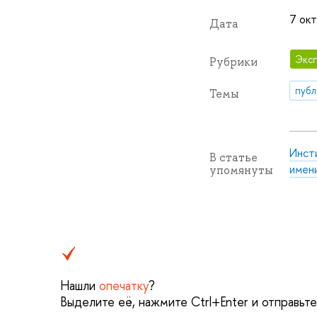
7 окт
Дата
Эксп
Рубрики
публ
Темы
Инст
В статье
имени
упомянуты
Нашли
опечатку
?
Выделите её, нажмите Ctrl+Enter и отправьт