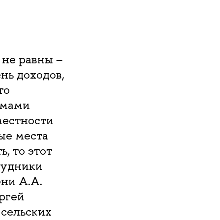
 не равны –
нь доходов,
то
ммами
местности
ые места
, то этот
рудники
ни А.А.
ргей
 сельских