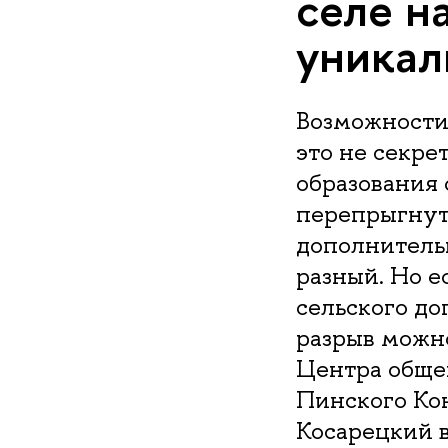
селе н
уникал
Возможности 
это не секре
образования 
перепрыгнут
дополнительн
разный. Но е
сельского до
разрыв можно
Центра обще
Пинского Ко
Косарецкий в