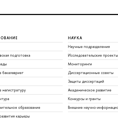
ЗОВАНИЕ
НАУКА
Научные подразделения
вская подготовка
Исследовательские проекты
иады
Мониторинги
в бакалавриат
Диссертационные советы
Защиты диссертаций
в магистратуру
Академическое развитие
нтура
Конкурсы и гранты
ительное образование
Внешние научно-информаци
развития карьеры