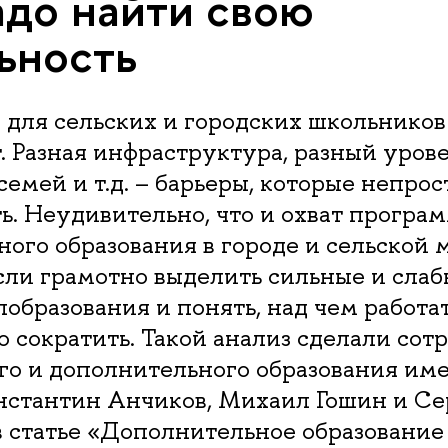
адо найти свою
ьность
для сельских и городских школьников
т. Разная инфраструктура, разный урове
семей и т.д. – барьеры, которые непрос
ь. Неудивительно, что и охват програ
ого образования в городе и сельской 
сли грамотно выделить сильные и слаб
побразования и понять, над чем работать
 сократить. Такой анализ сделали сот
го и дополнительного образования име
нстантин Анчиков, Михаил Гошин и Се
 статье «Дополнительное образование