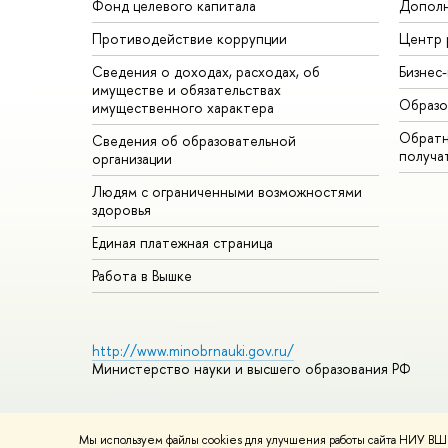
Фонд целевого капитала
Дополн
Противодействие коррупции
Центр 
Сведения о доходах, расходах, об
Бизнес
имуществе и обязательствах
Образо
имущественного характера
Обратн
Сведения об образовательной
получа
организации
Людям с ограниченными возможностями
здоровья
Единая платежная страница
Работа в Вышке
http://www.minobrnauki.gov.ru/
Министерство науки и высшего образования РФ
Мы используем файлы cookies для улучшения работы сайта НИУ ВШЭ
© НИУ ВШЭ 1993–2026
Адреса и контакты
Условия использ