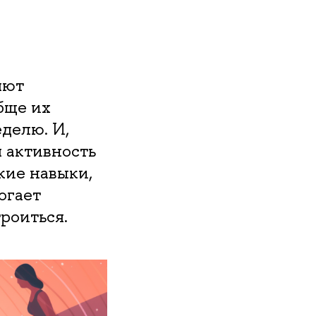
яют
бще их
еделю. И,
я активность
кие навыки,
огает
роиться.