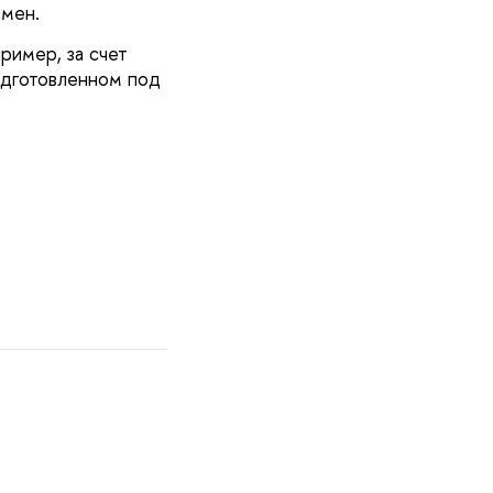
емен.
ример, за счет
подготовленном под