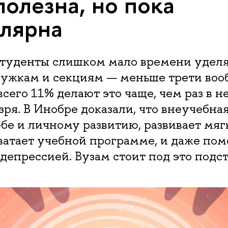
полезна, но пока
лярна
студенты слишком мало времени удел
ружкам и секциям — меньше трети воо
всего 11% делают это чаще, чем раз в н
 зря. В Инобре доказали, что внеучебна
бе и личному развитию, развивает мяг
хватает учебной программе, и даже пом
 депрессией. Вузам стоит под это подст