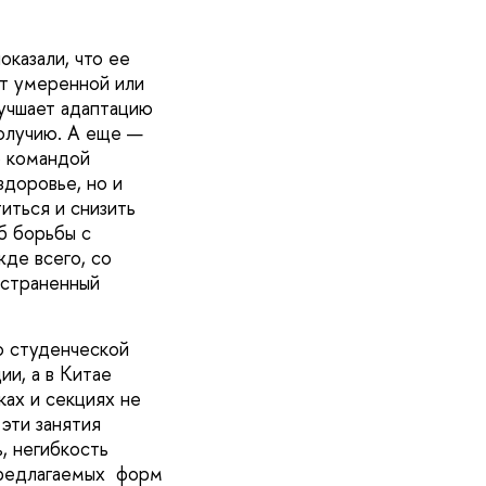
казали, что ее
ют умеренной или
лучшает адаптацию
получию. А еще —
о командой
здоровье, но и
иться и снизить
б борьбы с
де всего, со
остраненный
ю студенческой
ии, а в Китае
ках и секциях не
 эти занятия
, негибкость
 предлагаемых форм