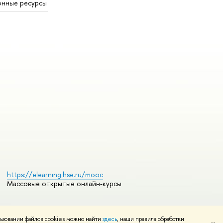
онные ресурсы
https://elearning.hse.ru/mooc
Массовые открытые онлайн-курсы
ьзовании файлов cookies можно найти
здесь
, наши правила обработки
Редактору