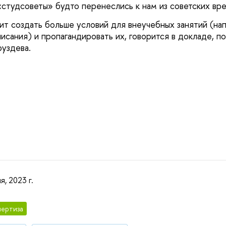
 «студсоветы» будто перенеслись к нам из советских вр
ит создать больше условий для внеучебных занятий (нап
писания) и пропагандировать их, говорится в докладе, 
руздева.
я, 2023 г.
ертиза