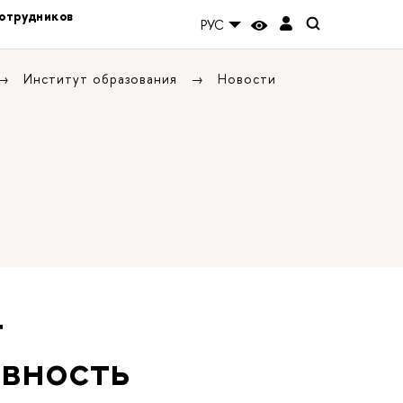
отрудников
РУС
Институт образования
Новости
т
ивность