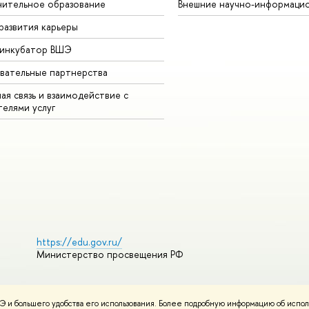
ительное образование
Внешние научно-информаци
развития карьеры
-инкубатор ВШЭ
вательные партнерства
ая связь и взаимодействие с
телями услуг
https://edu.gov.ru/
Министерство просвещения РФ
 и большего удобства его использования. Более подробную информацию об испол
ования материалов
Политика конфиденциальности
Карта сайта