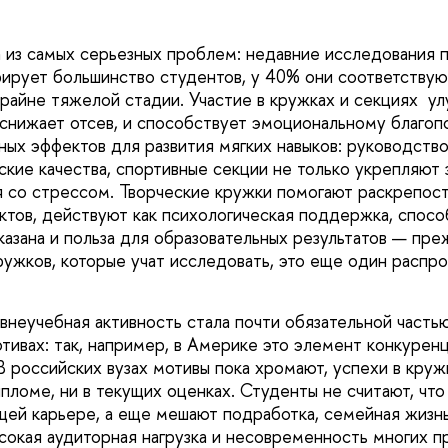
из самых серьезных проблем: недавние исследования по
ирует большинство студентов, у 40% они соответству
крайне тяжелой стадии. Участие в кружках и секциях у
ь снижает отсев, и способствует эмоциональному благо
ных эффектов для развития мягких навыков: руководств
ские качества, спортивные секции не только укрепляют 
 со стрессом. Творческие кружки помогают раскрепост
ктов, действуют как психологическая поддержка, спосо
азана и польза для образовательных результатов — преж
ружков, которые учат исследовать, это еще один распр
 внеучебная активность стала почти обязательной часть
тивах: так, например, в Америке это элемент конкуренц
В российских вузах мотивы пока хромают, успехи в круж
пломе, ни в текущих оценках. Студенты не считают, что
щей карьере, а еще мешают подработка, семейная жизнь
ысокая аудиторная нагрузка и несовременность многих