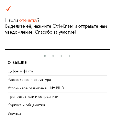
Нашли
опечатку
?
Выделите её, нажмите Ctrl+Enter и отправьте нам
уведомление. Спасибо за участие!
О ВЫШКЕ
Цифры и факты
Л
Руководство и структура
Д
Устойчивое развитие в НИУ ВШЭ
О
Преподаватели и сотрудники
П
Корпуса и общежития
В
Закупки
П