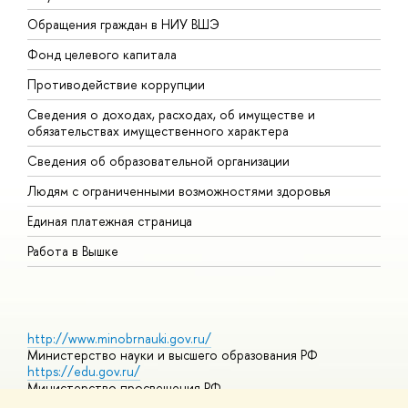
Обращения граждан в НИУ ВШЭ
А
Фонд целевого капитала
Д
Противодействие коррупции
Ц
Сведения о доходах, расходах, об имуществе и
Б
обязательствах имущественного характера
О
Сведения об образовательной организации
О
Людям с ограниченными возможностями здоровья
Единая платежная страница
Работа в Вышке
http://www.minobrnauki.gov.ru/
Министерство науки и высшего образования РФ
https://edu.gov.ru/
Министерство просвещения РФ
https://elearning.hse.ru/mooc