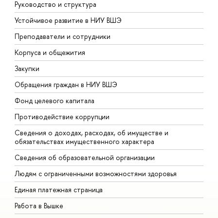
Руководство и структура
Д
Устойчивое развитие в НИУ ВШЭ
О
Преподаватели и сотрудники
П
Корпуса и общежития
В
Закупки
П
Обращения граждан в НИУ ВШЭ
А
Фонд целевого капитала
Д
Противодействие коррупции
Ц
Сведения о доходах, расходах, об имуществе и
Б
обязательствах имущественного характера
О
Сведения об образовательной организации
О
Людям с ограниченными возможностями здоровья
Единая платежная страница
Работа в Вышке