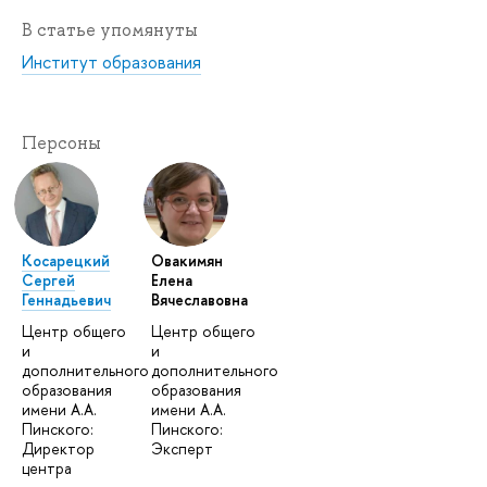
В статье упомянуты
Институт образования
Персоны
Косарецкий
Овакимян
Сергей
Елена
Геннадьевич
Вячеславовна
Центр общего
Центр общего
и
и
дополнительного
дополнительного
образования
образования
имени А.А.
имени А.А.
Пинского:
Пинского:
Директор
Эксперт
центра