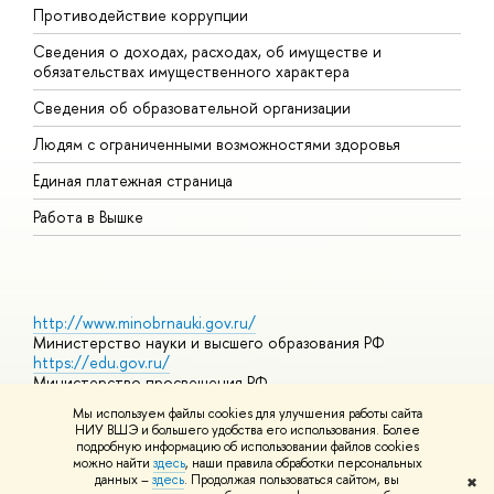
Противодействие коррупции
Ц
Сведения о доходах, расходах, об имуществе и
Б
обязательствах имущественного характера
О
Сведения об образовательной организации
О
Людям с ограниченными возможностями здоровья
Единая платежная страница
Работа в Вышке
http://www.minobrnauki.gov.ru/
Министерство науки и высшего образования РФ
https://edu.gov.ru/
Министерство просвещения РФ
https://elearning.hse.ru/mooc
Мы используем файлы cookies для улучшения работы сайта
Массовые открытые онлайн-курсы
НИУ ВШЭ и большего удобства его использования. Более
подробную информацию об использовании файлов cookies
можно найти
здесь
, наши правила обработки персональных
данных –
здесь
. Продолжая пользоваться сайтом, вы
✖
© НИУ ВШЭ 1993–2026
Адреса и контакты
Условия