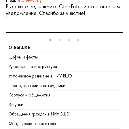
Выделите её, нажмите Ctrl+Enter и отправьте нам
уведомление. Спасибо за участие!
О ВЫШКЕ
Цифры и факты
Л
Руководство и структура
Д
Устойчивое развитие в НИУ ВШЭ
О
Преподаватели и сотрудники
П
Корпуса и общежития
В
Закупки
П
Обращения граждан в НИУ ВШЭ
А
Фонд целевого капитала
Д