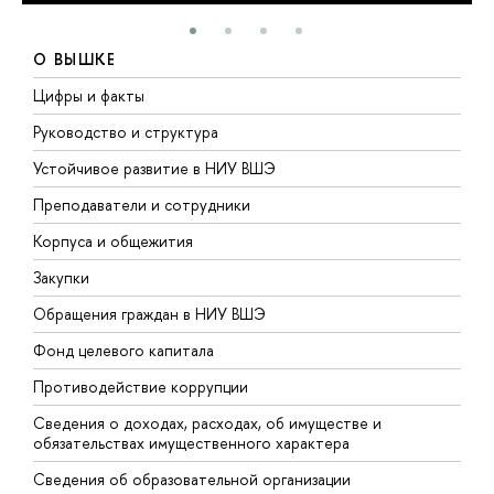
О ВЫШКЕ
Цифры и факты
Л
Руководство и структура
Д
Устойчивое развитие в НИУ ВШЭ
О
Преподаватели и сотрудники
П
Корпуса и общежития
В
Закупки
П
Обращения граждан в НИУ ВШЭ
А
Фонд целевого капитала
Д
Противодействие коррупции
Ц
Сведения о доходах, расходах, об имуществе и
Б
обязательствах имущественного характера
О
Сведения об образовательной организации