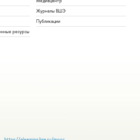
Медиацентр
Журналы ВШЭ
Публикации
онные ресурсы
https://elearning.hse.ru/mooc