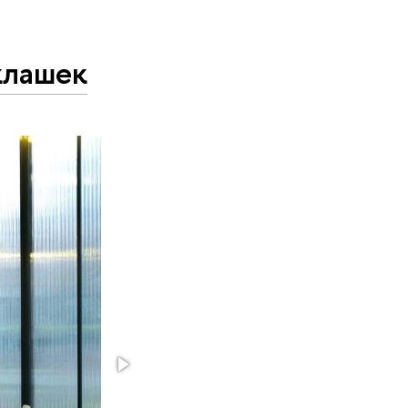
клашек