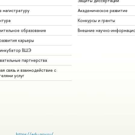
Защиты диссертаций
в магистратуру
Академическое развитие
нтура
Конкурсы и гранты
ительное образование
Внешние научно-информаци
развития карьеры
-инкубатор ВШЭ
вательные партнерства
ая связь и взаимодействие с
телями услуг
https://edu.gov.ru/