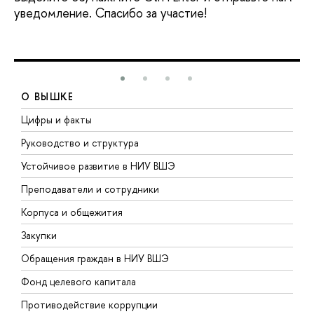
уведомление. Спасибо за участие!
О ВЫШКЕ
Цифры и факты
Л
Руководство и структура
Д
Устойчивое развитие в НИУ ВШЭ
О
Преподаватели и сотрудники
П
Корпуса и общежития
В
Закупки
П
Обращения граждан в НИУ ВШЭ
А
Фонд целевого капитала
Д
Противодействие коррупции
Ц