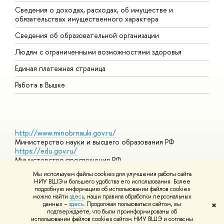
Сведения о доходах, расходах, об имуществе и
Б
обязательствах имущественного характера
О
Сведения об образовательной организации
О
Людям с ограниченными возможностями здоровья
Единая платежная страница
Работа в Вышке
http://www.minobrnauki.gov.ru/
Министерство науки и высшего образования РФ
https://edu.gov.ru/
Министерство просвещения РФ
https://elearning.hse.ru/mooc
Мы используем файлы cookies для улучшения работы сайта
Массовые открытые онлайн-курсы
НИУ ВШЭ и большего удобства его использования. Более
подробную информацию об использовании файлов cookies
можно найти
здесь
, наши правила обработки персональных
данных –
здесь
. Продолжая пользоваться сайтом, вы
✖
© НИУ ВШЭ 1993–2026
Адреса и контакты
Условия
подтверждаете, что были проинформированы об
использования материалов
Политика конфиденциальности
Карта
использовании файлов cookies сайтом НИУ ВШЭ и согласны
сайта