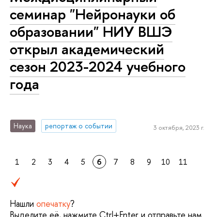
семинар "Нейронауки об
образовании" НИУ ВШЭ
открыл ака­де­ми­че­ский
сезон 2023-2024 учебного
года
Наука
репортаж о событии
3 октября, 2023 г.
1
2
3
4
5
6
7
8
9
10
11
Нашли
опечатку
?
Выделите её, нажмите Ctrl+Enter и отправьте нам