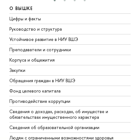
О ВЫШКЕ
Цифры и факты
Л
Руководство и структура
Д
Устойчивое развитие в НИУ ВШЭ
О
Преподаватели и сотрудники
П
Корпуса и общежития
В
Закупки
П
Обращения граждан в НИУ ВШЭ
А
Фонд целевого капитала
Д
Противодействие коррупции
Ц
Сведения о доходах, расходах, об имуществе и
Б
обязательствах имущественного характера
О
Сведения об образовательной организации
О
Людям с ограниченными возможностями здоровья