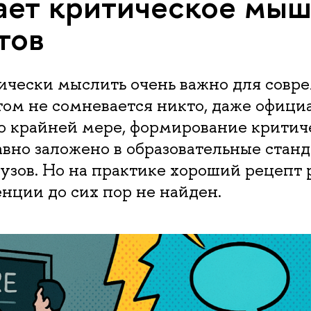
ает критическое мы
тов
ически мыслить очень важно для совр
этом не сомневается никто, даже офиц
о крайней мере, формирование критич
вно заложено в образовательные станд
узов. Но на практике хороший рецепт 
нции до сих пор не найден.