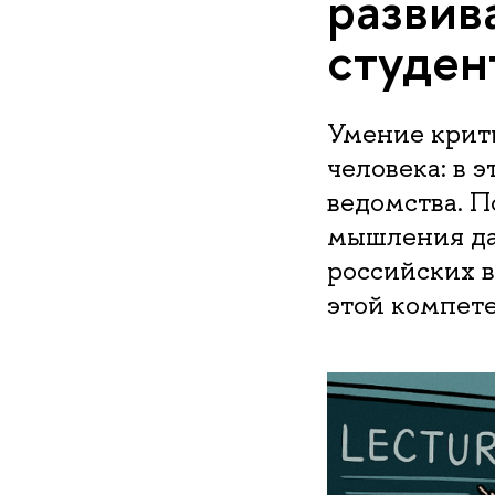
развив
студен
Умение крит
человека: в 
ведомства. П
мышления да
российских в
этой компете