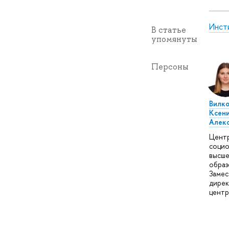
Инст
В статье
упомянуты
Персоны
Вилко
Ксен
Алек
Цент
социо
высше
образ
Замес
дире
центр