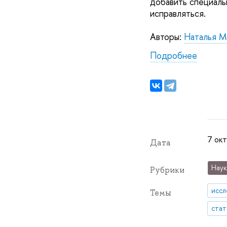
добавить специаль
исправляться.
Авторы:
Наталья М
Подробнее
7 окт
Дата
Наук
Рубрики
иссл
Темы
стат