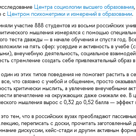
исследование
Центра социологии высшего образования
о с
Центром психометрики и измерений в образовании
.
иняли участие 888 студентов из восьми российских унив
ритического мышления измерялся с помощью специальн
ого теста дважды — в начале обучения и спустя год. Вс
азложили на пять сфер: усердие и активность в учебе (
ными), внеучебную деятельность, социальное взаимодей
есть стремление создать себе привлекательный образ в 
 один из этих типов поведения не помогает растить в с
 все, что связано с учебой и общением, просто оказыва
ность критически мыслить, а увлечение внеучебными ак
ести впечатление на окружающих даже снижали ее. В ц
ческого мышления вырос с 0,32 до 0,52 балла — эффект 
это тем, что в российских вузах преобладают пассивны
лекцию, переписать с доски, прочитать заготовленный д
имание дискуссии, кейс-стади и другим активным форма