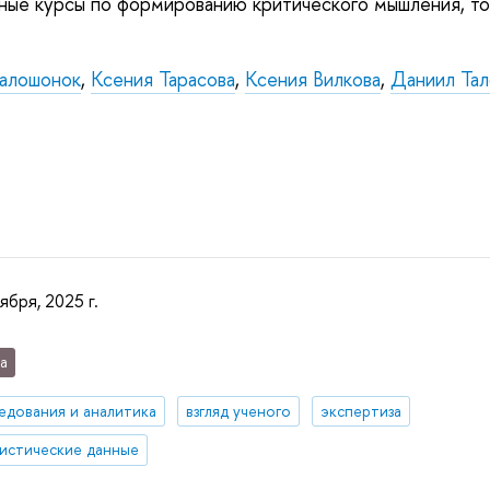
ные курсы по формированию критического мышления, то
алошонок
,
Ксения Тарасова
,
Ксения Вилкова
,
Даниил Тал
ября, 2025 г.
а
едования и аналитика
взгляд ученого
экспертиза
истические данные