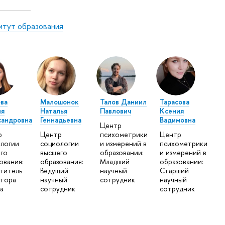
итут образования
ва
Малошонок
Талов Даниил
Тарасова
ия
Наталья
Павлович
Ксения
сандровна
Геннадьевна
Вадимовна
Центр
р
Центр
психометрики
Центр
логии
социологии
и измерений в
психометрики
го
высшего
образовании:
и измерений в
ования:
образования:
Младший
образовании:
титель
Ведущий
научный
Старший
ктора
научный
сотрудник
научный
а
сотрудник
сотрудник