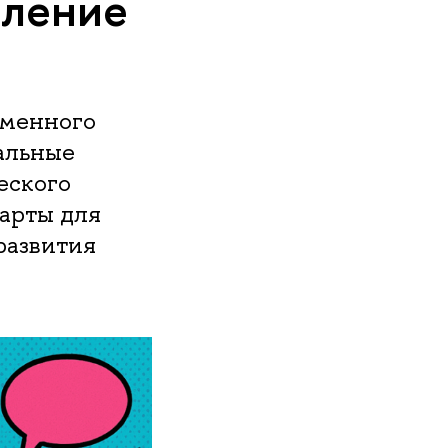
шление
еменного
иальные
еского
арты для
развития