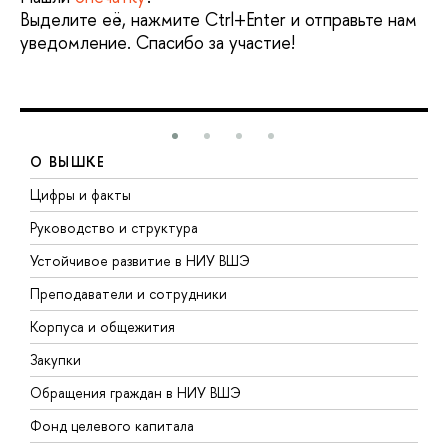
Выделите её, нажмите Ctrl+Enter и отправьте нам
уведомление. Спасибо за участие!
О ВЫШКЕ
Цифры и факты
Л
Руководство и структура
Д
Устойчивое развитие в НИУ ВШЭ
О
Преподаватели и сотрудники
П
Корпуса и общежития
В
Закупки
П
Обращения граждан в НИУ ВШЭ
А
Фонд целевого капитала
Д