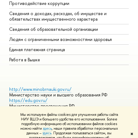
Противодействие коррупции
Ц
Сведения о доходах, расходах, об имуществе и
Б
обязательствах имущественного характера
О
Сведения об образовательной организации
О
Людям с ограниченными возможностями здоровья
Единая платежная страница
Работа в Вышке
http://www.minobrnauki.gov.ru/
Министерство науки и высшего образования РФ
https://edu.gov.ru/
Министерство просвещения РФ
https://elearning.hse.ru/mooc
Мы используем файлы cookies для улучшения работы сайта
Массовые открытые онлайн-курсы
НИУ ВШЭ и большего удобства его использования. Более
подробную информацию об использовании файлов cookies
можно найти
здесь
, наши правила обработки персональных
данных –
здесь
. Продолжая пользоваться сайтом, вы
✖
© НИУ ВШЭ 1993–2026
Адреса и контакты
Условия
подтверждаете, что были проинформированы об