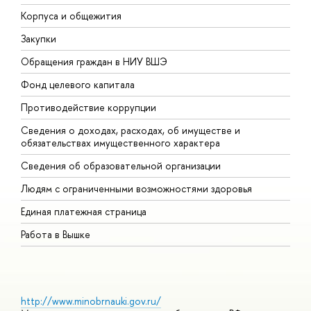
Корпуса и общежития
В
Закупки
П
Обращения граждан в НИУ ВШЭ
А
Фонд целевого капитала
Д
Противодействие коррупции
Ц
Сведения о доходах, расходах, об имуществе и
Б
обязательствах имущественного характера
О
Сведения об образовательной организации
О
Людям с ограниченными возможностями здоровья
Единая платежная страница
Работа в Вышке
http://www.minobrnauki.gov.ru/