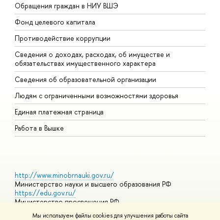
Обращения граждан в НИУ ВШЭ
А
Фонд целевого капитала
Д
Противодействие коррупции
Ц
Сведения о доходах, расходах, об имуществе и
Б
обязательствах имущественного характера
О
Сведения об образовательной организации
О
Людям с ограниченными возможностями здоровья
Единая платежная страница
Работа в Вышке
http://www.minobrnauki.gov.ru/
Министерство науки и высшего образования РФ
https://edu.gov.ru/
Министерство просвещения РФ
https://elearning.hse.ru/mooc
Мы используем файлы cookies для улучшения работы сайта
Массовые открытые онлайн-курсы