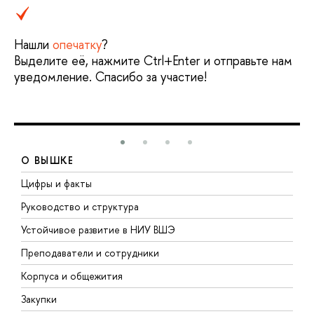
Нашли
опечатку
?
Выделите её, нажмите Ctrl+Enter и отправьте нам
уведомление. Спасибо за участие!
О ВЫШКЕ
Цифры и факты
Л
Руководство и структура
Д
Устойчивое развитие в НИУ ВШЭ
О
Преподаватели и сотрудники
П
Корпуса и общежития
В
Закупки
П