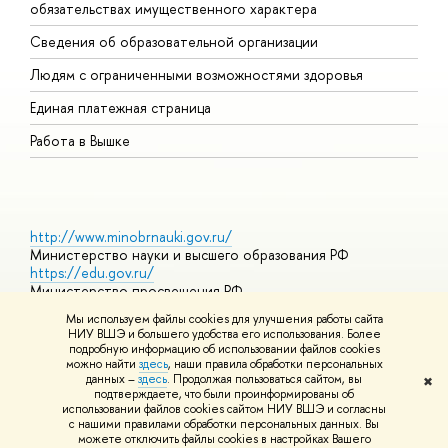
обязательствах имущественного характера
О
Сведения об образовательной организации
О
Людям с ограниченными возможностями здоровья
Единая платежная страница
Работа в Вышке
http://www.minobrnauki.gov.ru/
Министерство науки и высшего образования РФ
https://edu.gov.ru/
Министерство просвещения РФ
https://elearning.hse.ru/mooc
Мы используем файлы cookies для улучшения работы сайта
Массовые открытые онлайн-курсы
НИУ ВШЭ и большего удобства его использования. Более
подробную информацию об использовании файлов cookies
можно найти
здесь
, наши правила обработки персональных
данных –
здесь
. Продолжая пользоваться сайтом, вы
✖
© НИУ ВШЭ 1993–2026
Адреса и контакты
Условия
подтверждаете, что были проинформированы об
использования материалов
Политика конфиденциальности
Карта
использовании файлов cookies сайтом НИУ ВШЭ и согласны
сайта
с нашими правилами обработки персональных данных. Вы
Шрифты HSE Sans и HSE Slab разработаны в
Школе дизайна НИУ
можете отключить файлы cookies в настройках Вашего