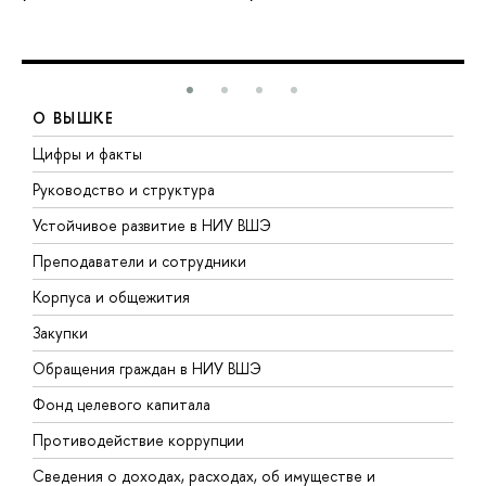
О ВЫШКЕ
Цифры и факты
Л
Руководство и структура
Д
Устойчивое развитие в НИУ ВШЭ
О
Преподаватели и сотрудники
П
Корпуса и общежития
В
Закупки
П
Обращения граждан в НИУ ВШЭ
А
Фонд целевого капитала
Д
Противодействие коррупции
Ц
Сведения о доходах, расходах, об имуществе и
Б