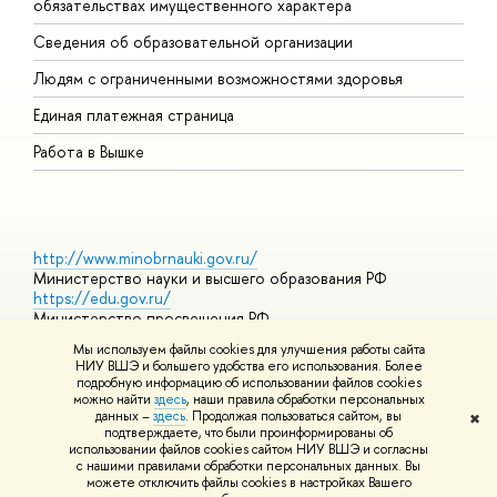
обязательствах имущественного характера
О
Сведения об образовательной организации
О
Людям с ограниченными возможностями здоровья
Единая платежная страница
Работа в Вышке
http://www.minobrnauki.gov.ru/
Министерство науки и высшего образования РФ
https://edu.gov.ru/
Министерство просвещения РФ
https://elearning.hse.ru/mooc
Мы используем файлы cookies для улучшения работы сайта
Массовые открытые онлайн-курсы
НИУ ВШЭ и большего удобства его использования. Более
подробную информацию об использовании файлов cookies
можно найти
здесь
, наши правила обработки персональных
данных –
здесь
. Продолжая пользоваться сайтом, вы
✖
© НИУ ВШЭ 1993–2026
Адреса и контакты
Условия
подтверждаете, что были проинформированы об
использования материалов
Политика конфиденциальности
Карта
использовании файлов cookies сайтом НИУ ВШЭ и согласны
сайта
с нашими правилами обработки персональных данных. Вы
Шрифты HSE Sans и HSE Slab разработаны в
Школе дизайна НИУ
можете отключить файлы cookies в настройках Вашего
ВШЭ