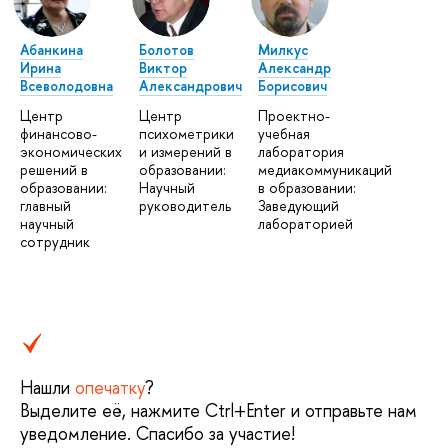
Абанкина
Болотов
Милкус
Ирина
Виктор
Александр
Всеволодовна
Александрович
Борисович
Центр
Центр
Проектно-
финансово-
психометрики
учебная
экономических
и измерений в
лаборатория
решений в
образовании:
медиакоммуникаций
образовании:
Научный
в образовании:
главный
руководитель
Заведующий
научный
лабораторией
сотрудник
Нашли
опечатку
?
Выделите её, нажмите Ctrl+Enter и отправьте нам
уведомление. Спасибо за участие!