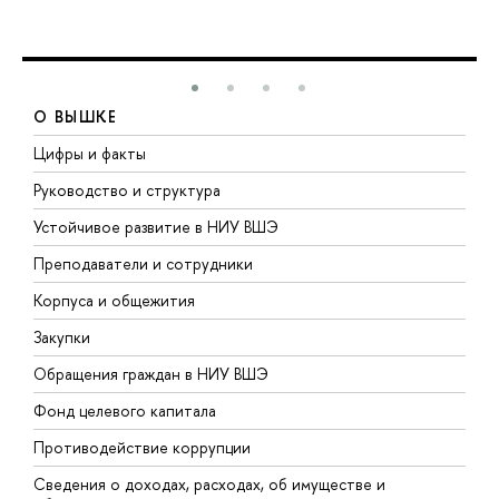
О ВЫШКЕ
Цифры и факты
Л
Руководство и структура
Д
Устойчивое развитие в НИУ ВШЭ
О
Преподаватели и сотрудники
П
Корпуса и общежития
В
Закупки
П
Обращения граждан в НИУ ВШЭ
А
Фонд целевого капитала
Д
Противодействие коррупции
Ц
Сведения о доходах, расходах, об имуществе и
Б