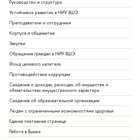
Руководство и структура
Д
Устойчивое развитие в НИУ ВШЭ
О
Преподаватели и сотрудники
П
Корпуса и общежития
В
Закупки
П
Обращения граждан в НИУ ВШЭ
А
Фонд целевого капитала
Д
Противодействие коррупции
Ц
Сведения о доходах, расходах, об имуществе и
Б
обязательствах имущественного характера
О
Сведения об образовательной организации
О
Людям с ограниченными возможностями здоровья
Единая платежная страница
Работа в Вышке