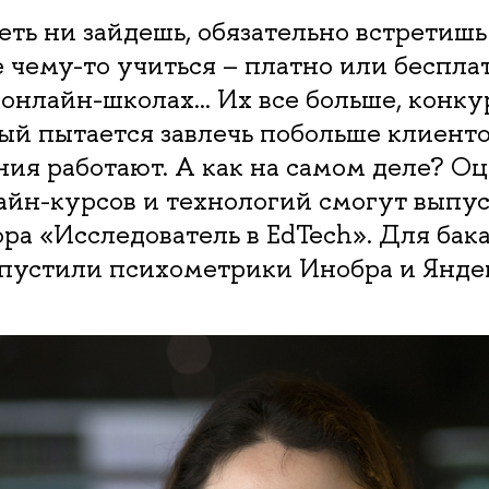
еть ни зайдешь, обязательно встретишь
чему-то учиться – платно или бесплат
 онлайн-школах… Их все больше, конку
ый пытается завлечь побольше клиентов
ния работают. А как на самом деле? О
айн-курсов и технологий смогут выпу
ра «Исследователь в EdTech». Для бак
апустили психометрики Инобра и Яндек