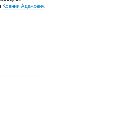
и
Ксения Адамович
.