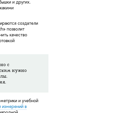
ышки и других.
 какими
пираются создатели
ch» позволит
нить качество
отовкой
но с
йским нужно
лы.
ия.
метрики и учебной
 измерений в
народной