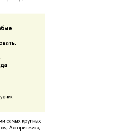
абые
овать.
в
уда
рудник
ми самых крупных
гия, Алгоритмика,