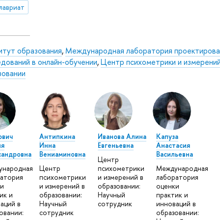
лавриат
итут образования
,
Международная лаборатория проектирова
едований в онлайн-обучении
,
Центр психометрики и измерений
зовании
ович
Антипкина
Иванова Алина
Капуза
ия
Инна
Евгеньевна
Анастасия
сандровна
Вениаминовна
Васильевна
Центр
ународная
Центр
психометрики
Международная
атория
психометрики
и измерений в
лаборатория
и
и измерений в
образовании:
оценки
ик и
образовании:
Научный
практик и
аций в
Научный
сотрудник
инноваций в
овании:
сотрудник
образовании: