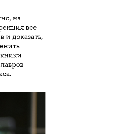
но, на
ренция все
 и доказать,
ценить
скники
алавров
са.