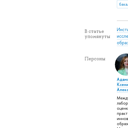
бака
Инст
В статье
иссл
упомянуты
обра
Персоны
Адам
Ксен
Алек
Межд
лабор
оценк
практ
иннов
образ