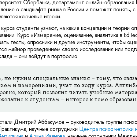
верситет Сбербанка, департамент онлайн-образования В
ление о ландшафте рынка в России и поможет понять, с
ваются ключевые игроки.
 курса студенты узнают, на какие концепции и теории о
овании. Курс «Измерение, оценивание, аналитика в EdTe
рать тесты, опросники и другие инструменты, чтобы оце
тся майнор проведением своего исследования или подг
клада – они войдут в портфолио.
, не нужны специальные знания – тому, что связа
ием и измерениями, учат по ходу курса. Англи
уровне, который позволит читать учебные материа
желание к студентам – интерес к теме образован
тали Дмитрий Аббакумов – руководитель группы психо
Практикума, научные сотрудники
Центра психометрики и
Антипкина
и
Алина Иванова
, научные сотрудники Между