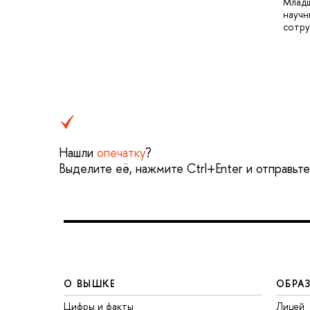
Млад
научн
сотру
Нашли
опечатку
?
Выделите её, нажмите Ctrl+Enter и отправьт
О ВЫШКЕ
ОБРА
Цифры и факты
Лицей