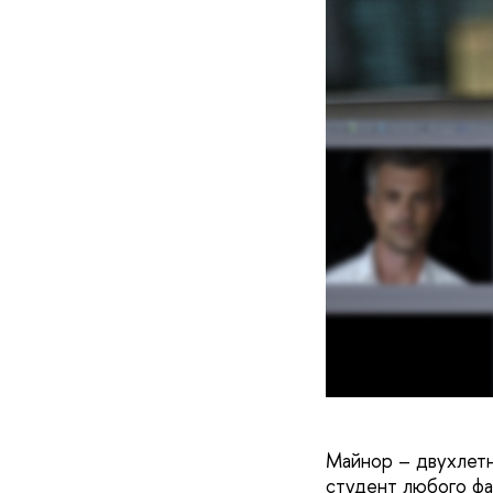
Майнор – двухлетн
студент любого фа