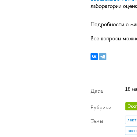
лаборатории оценк
Подробности о м
Все вопросы можн
18 ма
Дата
Эксп
Рубрики
лек
Темы
эксп