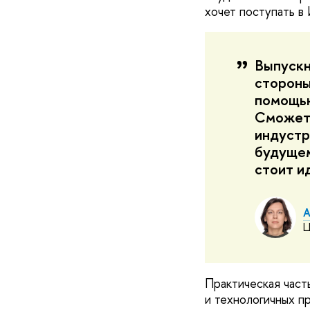
хочет поступать в
Выпускн
стороны
помощью
Сможет 
индустр
будущем
стоит ид
А
Ц
Практическая част
и технологичных пр