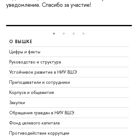
уведомление. Спасибо за участие!
О ВЫШКЕ
Цифры и факты
Л
Руководство и структура
Д
Устойчивое развитие в НИУ ВШЭ
О
Преподаватели и сотрудники
П
Корпуса и общежития
В
Закупки
П
Обращения граждан в НИУ ВШЭ
А
Фонд целевого капитала
Д
Противодействие коррупции
Ц