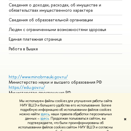
Сведения о доходах, расходах, об имуществе и
Б
обязательствах имущественного характера
О
Сведения об образовательной организации
О
Людям с ограниченными возможностями здоровья
Единая платежная страница
Работа в Вышке
http://www.minobrnauki.gov.ru/
Министерство науки и высшего образования РФ
https://edu.gov.ru/
Министерство просвещения РФ
https://elearning.hse.ru/mooc
Мы используем файлы cookies для улучшения работы сайта
Массовые открытые онлайн-курсы
НИУ ВШЭ и большего удобства его использования. Более
подробную информацию об использовании файлов cookies
можно найти
здесь
, наши правила обработки персональных
данных –
здесь
. Продолжая пользоваться сайтом, вы
✖
© НИУ ВШЭ 1993–2026
Адреса и контакты
Условия
подтверждаете, что были проинформированы об
использования материалов
Политика конфиденциальности
Карта
использовании файлов cookies сайтом НИУ ВШЭ и согласны
сайта