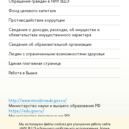
Обращения граждан в НИУ ВШЭ
А
Фонд целевого капитала
Д
Противодействие коррупции
Ц
Сведения о доходах, расходах, об имуществе и
Б
обязательствах имущественного характера
О
Сведения об образовательной организации
О
Людям с ограниченными возможностями здоровья
Единая платежная страница
Работа в Вышке
http://www.minobrnauki.gov.ru/
Министерство науки и высшего образования РФ
https://edu.gov.ru/
Министерство просвещения РФ
https://elearning.hse.ru/mooc
Мы используем файлы cookies для улучшения работы сайта
Массовые открытые онлайн-курсы
НИУ ВШЭ и большего удобства его использования. Более