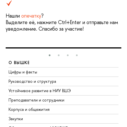
Нашли
опечатку
?
Выделите её, нажмите Ctrl+Enter и отправьте нам
уведомление. Спасибо за участие!
О ВЫШКЕ
Цифры и факты
Л
Руководство и структура
Д
Устойчивое развитие в НИУ ВШЭ
О
Преподаватели и сотрудники
П
Корпуса и общежития
В
Закупки
П