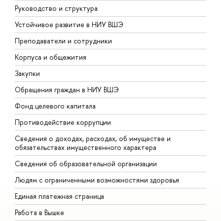
Руководство и структура
Д
Устойчивое развитие в НИУ ВШЭ
О
Преподаватели и сотрудники
П
Корпуса и общежития
В
Закупки
П
Обращения граждан в НИУ ВШЭ
А
Фонд целевого капитала
Д
Противодействие коррупции
Ц
Сведения о доходах, расходах, об имуществе и
Б
обязательствах имущественного характера
О
Сведения об образовательной организации
О
Людям с ограниченными возможностями здоровья
Единая платежная страница
Работа в Вышке