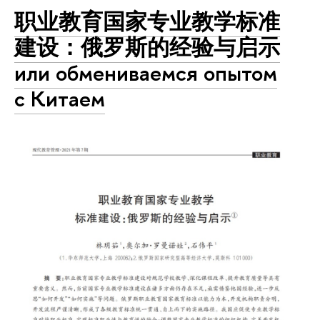
职业教育国家专业教学标准
建设：俄罗斯的经验与启示
или обмениваемся опытом
с Китаем