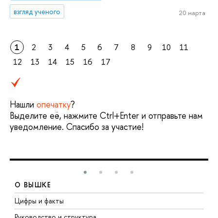
взгляд ученого
20 марта
1
2
3
4
5
6
7
8
9
10
11
12
13
14
15
16
17
Нашли
опечатку
?
Выделите её, нажмите Ctrl+Enter и отправьте нам
уведомление. Спасибо за участие!
О ВЫШКЕ
Цифры и факты
Л
Руководство и структура
Д