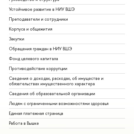
Устойчивое развитие в НИУ ВШЭ
О
Преподаватели и сотрудники
П
Корпуса и общежития
В
Закупки
П
Обращения граждан в НИУ ВШЭ
А
Фонд целевого капитала
Д
Противодействие коррупции
Ц
Сведения о доходах, расходах, об имуществе и
Б
обязательствах имущественного характера
О
Сведения об образовательной организации
О
Людям с ограниченными возможностями здоровья
Единая платежная страница
Работа в Вышке