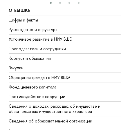
О ВЫШКЕ
Цифры и факты
Л
Руководство и структура
Д
Устойчивое развитие в НИУ ВШЭ
О
Преподаватели и сотрудники
П
Корпуса и общежития
В
Закупки
П
Обращения граждан в НИУ ВШЭ
А
Фонд целевого капитала
Д
Противодействие коррупции
Ц
Сведения о доходах, расходах, об имуществе и
Б
обязательствах имущественного характера
О
Сведения об образовательной организации
О