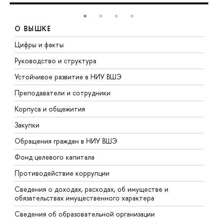
О ВЫШКЕ
Цифры и факты
Л
Руководство и структура
Д
Устойчивое развитие в НИУ ВШЭ
О
Преподаватели и сотрудники
П
Корпуса и общежития
В
Закупки
П
Обращения граждан в НИУ ВШЭ
А
Фонд целевого капитала
Д
Противодействие коррупции
Ц
Сведения о доходах, расходах, об имуществе и
Б
обязательствах имущественного характера
О
Сведения об образовательной организации