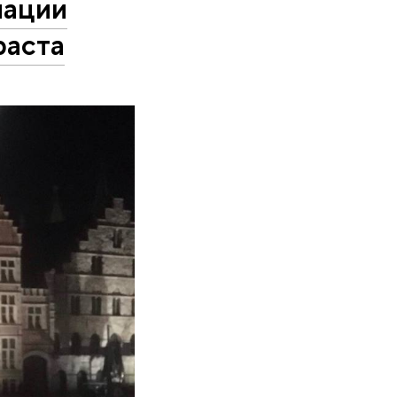
иации
раста