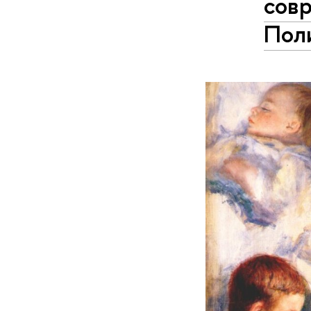
сов
Пол