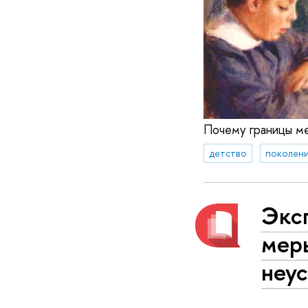
Почему границы м
детство
поколен
Экс
мер
неу