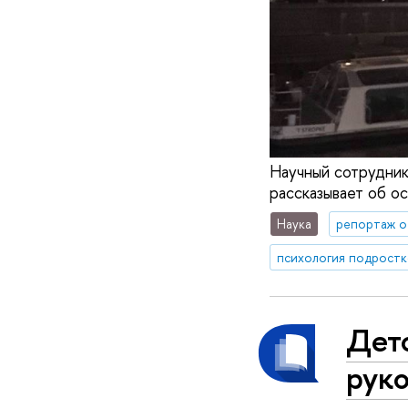
Научный сотрудник
рассказывает об о
Наука
репортаж о
Детс
рук