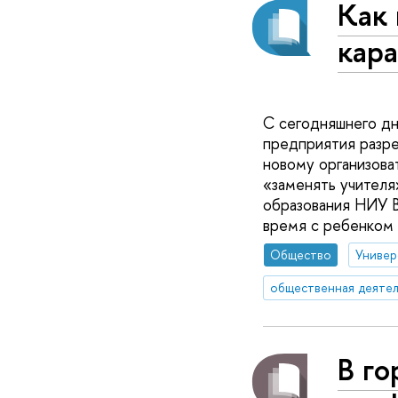
Как 
кара
С сегодняшнего дн
предприятия разре
новому организоват
«заменять учителя
образования НИУ 
время с ребенком с
Общество
Универ
общественная деятел
В го