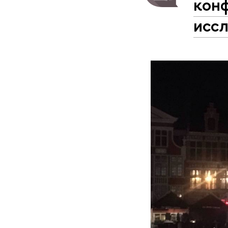
кон
иссл