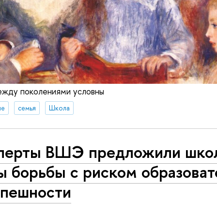
ежду поколениями условны
ие
семья
Школа
перты ВШЭ предложили шко
ы борьбы с риском образоват
спешности