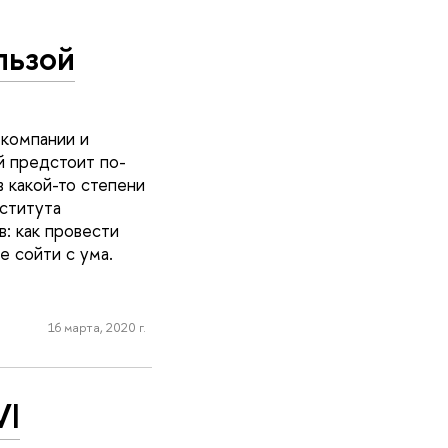
льзой
 компании и
й предстоит по-
в какой-то степени
ститута
: как провести
е сойти с ума.
16 марта, 2020 г.
VI