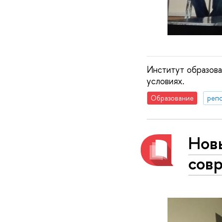
Институт образов
условиях.
Образование
реп
Нов
сов