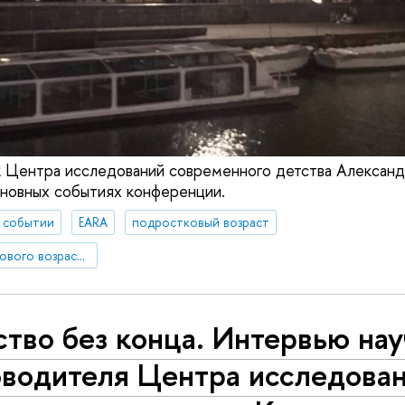
 Центра исследований современного детства Александ
сновных событиях конференции.
 событии
EARA
подростковый возраст
психология подросткового возраста
тво без конца. Интервью нау
оводителя Центра исследова