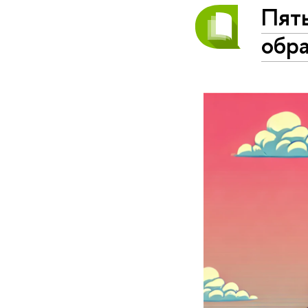
Пят
обра