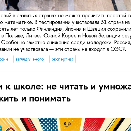
слый в развитых странах не может прочитать простой т
о математике. В тестировании участвовала 31 страна из
есять лет только Финляндия, Япония и Швеция сохранил
т в Польше, Литве, Южной Корее и Новой Зеландии рез
 Особенно заметно снижение среди молодежи. Россия, 
вании не участвовала — эти страны не входят в ОЭСР.
ссии
взгляд ученого
экспертиза
 к школе: не читать и умножа
жить и понимать