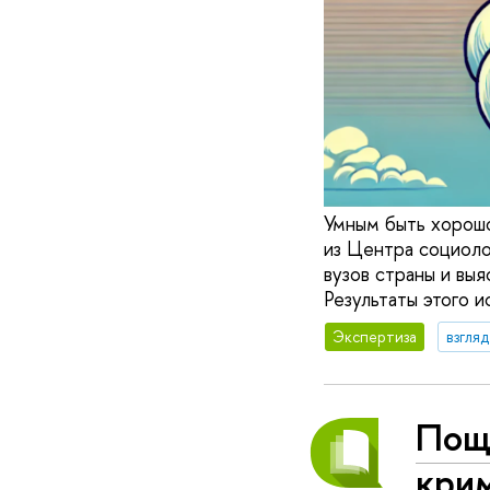
Умным быть хорошо
из Центра социоло
вузов страны и выя
Результаты этого 
Экспертиза
взгля
Пощ
кри