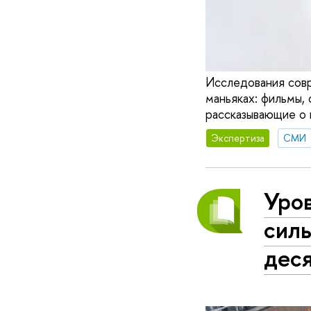
Исследования совр
маньяках: фильмы, 
рассказывающие о 
Экспертиза
СМИ
Уро
силь
дес