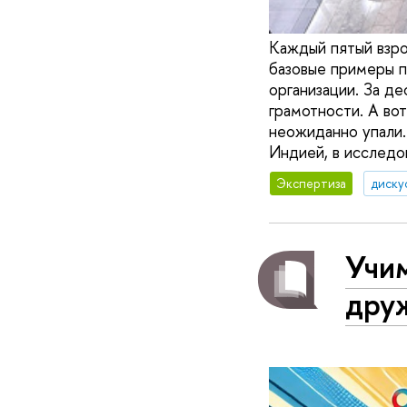
Каждый пятый взро
базовые примеры п
организации. За д
грамотности. А во
неожиданно упали.
Индией, в исследо
Экспертиза
диску
Учим
дру