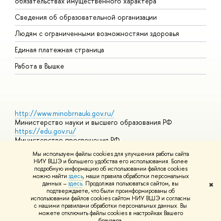
обязательствах имущественного характера
О
Сведения об образовательной организации
О
Людям с ограниченными возможностями здоровья
Единая платежная страница
Работа в Вышке
http://www.minobrnauki.gov.ru/
Министерство науки и высшего образования РФ
https://edu.gov.ru/
Министерство просвещения РФ
https://elearning.hse.ru/mooc
Мы используем файлы cookies для улучшения работы сайта
Массовые открытые онлайн-курсы
НИУ ВШЭ и большего удобства его использования. Более
подробную информацию об использовании файлов cookies
можно найти
здесь
, наши правила обработки персональных
данных –
здесь
. Продолжая пользоваться сайтом, вы
✖
© НИУ ВШЭ 1993–2026
Адреса и контакты
Условия
подтверждаете, что были проинформированы об
использования материалов
Политика конфиденциальности
Карта
использовании файлов cookies сайтом НИУ ВШЭ и согласны
сайта
с нашими правилами обработки персональных данных. Вы
Шрифты HSE Sans и HSE Slab разработаны в
Школе дизайна НИУ
можете отключить файлы cookies в настройках Вашего
ВШЭ
браузера.