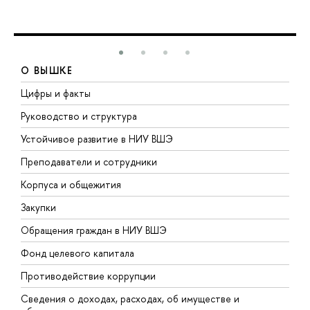
О ВЫШКЕ
Цифры и факты
Л
Руководство и структура
Д
Устойчивое развитие в НИУ ВШЭ
О
Преподаватели и сотрудники
П
Корпуса и общежития
В
Закупки
П
Обращения граждан в НИУ ВШЭ
А
Фонд целевого капитала
Д
Противодействие коррупции
Ц
Сведения о доходах, расходах, об имуществе и
Б