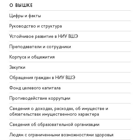
О ВЫШКЕ
Цифры и факты
Л
Руководство и структура
Д
Устойчивое развитие в НИУ ВШЭ
О
Преподаватели и сотрудники
П
Корпуса и общежития
В
Закупки
П
Обращения граждан в НИУ ВШЭ
А
Фонд целевого капитала
Д
Противодействие коррупции
Ц
Сведения о доходах, расходах, об имуществе и
Б
обязательствах имущественного характера
О
Сведения об образовательной организации
О
Людям с ограниченными возможностями здоровья