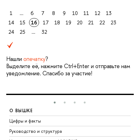
1
...
6
7
8
9
10
11
12
13
14
15
16
17
18
19
20
21
22
23
24
25
...
32
Нашли
опечатку
?
Выделите её, нажмите Ctrl+Enter и отправьте нам
уведомление. Спасибо за участие!
О ВЫШКЕ
Цифры и факты
Л
Руководство и структура
Д