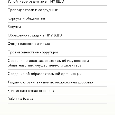
Устойчивое развитие в НИУ ВШЭ
О
Преподаватели и сотрудники
П
Корпуса и общежития
В
Закупки
П
Обращения граждан в НИУ ВШЭ
А
Фонд целевого капитала
Д
Противодействие коррупции
Ц
Сведения о доходах, расходах, об имуществе и
Б
обязательствах имущественного характера
О
Сведения об образовательной организации
О
Людям с ограниченными возможностями здоровья
Единая платежная страница
Работа в Вышке