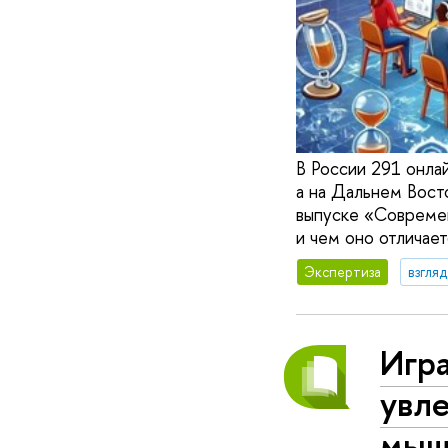
В России 291 онлай
а на Дальнем Вост
выпуске «Современ
и чем оно отличает
Экспертиза
взгля
Игра
увле
мыш