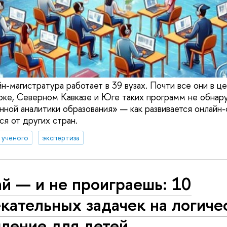
н-магистратура работает в 39 вузах. Почти все они в ц
оке, Северном Кавказе и Юге таких программ не обнар
ной аналитики образования» — как развивается онлайн-
ся от других стран.
д ученого
экспертиза
й — и не проиграешь: 10
кательных задачек на логиче
ление для детей