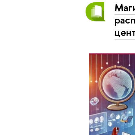
Маги
рас
цент