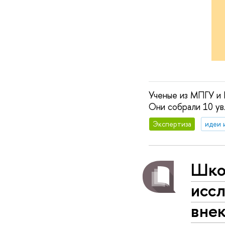
Ученые из МПГУ и 
Они собрали 10 ув
Экспертиза
идеи 
Школ
исс
внек