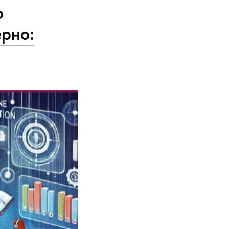
о
рно: