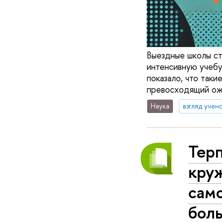
Выездные школы с
интенсивную учебу
показало, что так
превосходящий ож
Наука
взгляд учен
Терп
круж
сам
боль