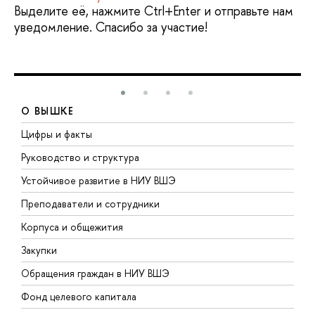
Выделите её, нажмите Ctrl+Enter и отправьте нам
уведомление. Спасибо за участие!
О ВЫШКЕ
Цифры и факты
Л
Руководство и структура
Д
Устойчивое развитие в НИУ ВШЭ
О
Преподаватели и сотрудники
П
Корпуса и общежития
В
Закупки
П
Обращения граждан в НИУ ВШЭ
А
Фонд целевого капитала
Д