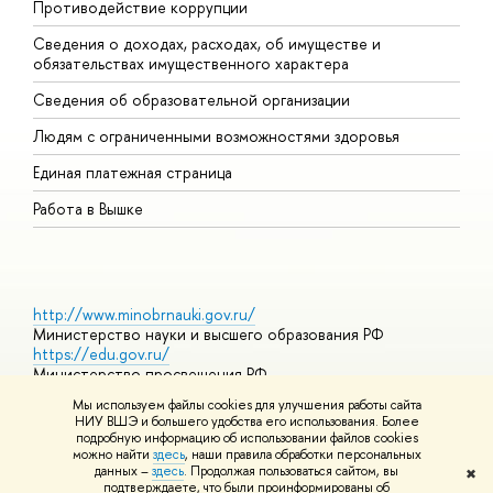
Противодействие коррупции
Ц
Сведения о доходах, расходах, об имуществе и
Б
обязательствах имущественного характера
О
Сведения об образовательной организации
О
Людям с ограниченными возможностями здоровья
Единая платежная страница
Работа в Вышке
http://www.minobrnauki.gov.ru/
Министерство науки и высшего образования РФ
https://edu.gov.ru/
Министерство просвещения РФ
https://elearning.hse.ru/mooc
Мы используем файлы cookies для улучшения работы сайта
Массовые открытые онлайн-курсы
НИУ ВШЭ и большего удобства его использования. Более
подробную информацию об использовании файлов cookies
можно найти
здесь
, наши правила обработки персональных
данных –
здесь
. Продолжая пользоваться сайтом, вы
✖
© НИУ ВШЭ 1993–2026
Адреса и контакты
Условия
подтверждаете, что были проинформированы об