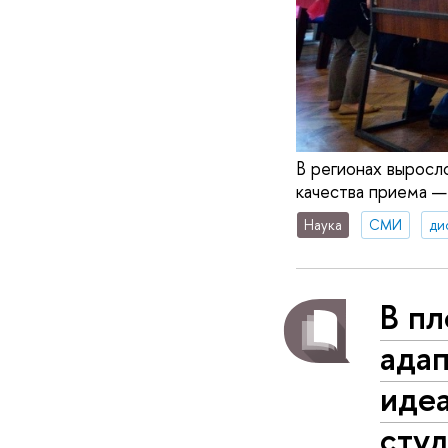
В регионах выросл
качества приема 
Наука
СМИ
ди
В п
ада
идеа
сту