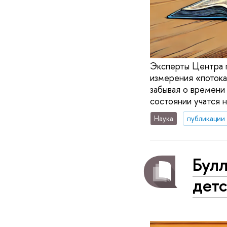
Эксперты Центра п
измерения «потока
забывая о времени
состоянии учатся 
Наука
публикации
Булл
дет