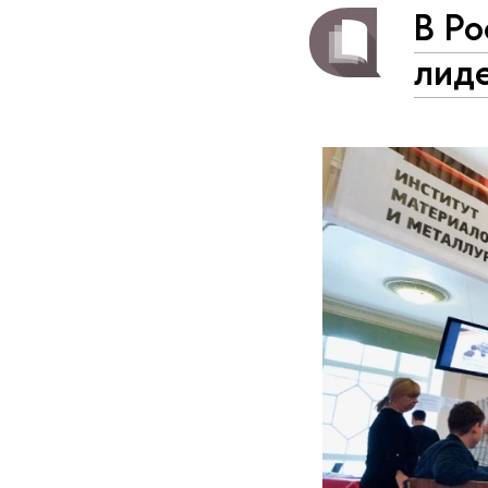
В Ро
лиде