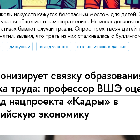
школы искусств кажутся безопасным местом для детей. 
, учатся общению и самовыражению. Но исследования по
ективах бывают случаи травли. Опрос трех тысяч детей
ятия, выявил, что треть из них сталкивалась с буллингом
т
дискуссии
взгляд ученого
статистические данные
онизирует связку образовани
ка труда: профессор ВШЭ оц
ад нацпроекта «Кадры» в
сийскую экономику