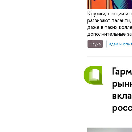
Кружки, секции и 
развивают таланты
даже в таких колл
дополнительные зан
Наука
идеи и опы
Гарм
рын
вкл
рос