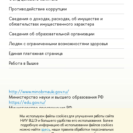
Противодействие коррупции
Ц
Сведения о доходах, расходах, об имуществе и
Б
обязательствах имущественного характера
О
Сведения об образовательной организации
О
Людям с ограниченными возможностями здоровья
Единая платежная страница
Работа в Вышке
http://www.minobrnauki.gov.ru/
Министерство науки и высшего образования РФ
https://edu.gov.ru/
Министерство просвещения РФ
https://elearning.hse.ru/mooc
Мы используем файлы cookies для улучшения работы сайта
Массовые открытые онлайн-курсы
НИУ ВШЭ и большего удобства его использования. Более
подробную информацию об использовании файлов cookies
можно найти
здесь
, наши правила обработки персональных