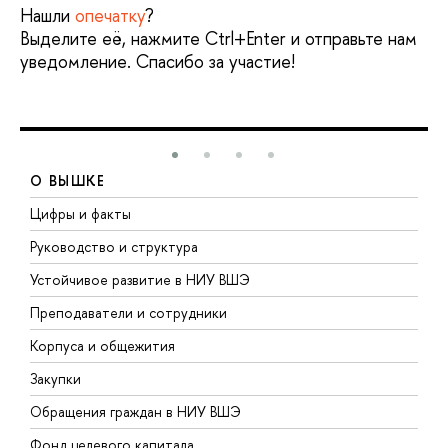
Нашли
опечатку
?
Выделите её, нажмите Ctrl+Enter и отправьте нам
уведомление. Спасибо за участие!
О ВЫШКЕ
Цифры и факты
Л
Руководство и структура
Д
Устойчивое развитие в НИУ ВШЭ
О
Преподаватели и сотрудники
П
Корпуса и общежития
В
Закупки
П
Обращения граждан в НИУ ВШЭ
А
Фонд целевого капитала
Д