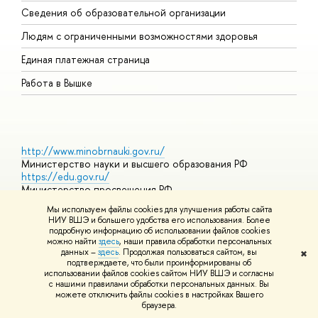
Сведения об образовательной организации
О
Людям с ограниченными возможностями здоровья
Единая платежная страница
Работа в Вышке
http://www.minobrnauki.gov.ru/
Министерство науки и высшего образования РФ
https://edu.gov.ru/
Министерство просвещения РФ
https://elearning.hse.ru/mooc
Мы используем файлы cookies для улучшения работы сайта
Массовые открытые онлайн-курсы
НИУ ВШЭ и большего удобства его использования. Более
подробную информацию об использовании файлов cookies
можно найти
здесь
, наши правила обработки персональных
данных –
здесь
. Продолжая пользоваться сайтом, вы
✖
© НИУ ВШЭ 1993–2026
Адреса и контакты
Условия
подтверждаете, что были проинформированы об
использования материалов
Политика конфиденциальности
Карта
использовании файлов cookies сайтом НИУ ВШЭ и согласны
сайта
с нашими правилами обработки персональных данных. Вы
Шрифты HSE Sans и HSE Slab разработаны в
Школе дизайна НИУ
можете отключить файлы cookies в настройках Вашего
ВШЭ
браузера.
Редактору