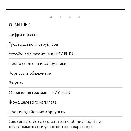
О ВЫШКЕ
Цифры и факты
Л
Руководство и структура
Д
Устойчивое развитие в НИУ ВШЭ
О
Преподаватели и сотрудники
П
Корпуса и общежития
В
Закупки
П
Обращения граждан в НИУ ВШЭ
А
Фонд целевого капитала
Д
Противодействие коррупции
Ц
Сведения о доходах, расходах, об имуществе и
Б
обязательствах имущественного характера
О