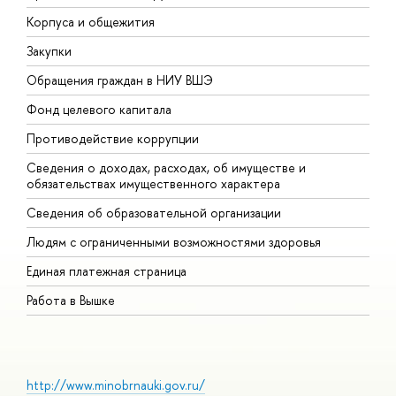
Корпуса и общежития
В
Закупки
П
Обращения граждан в НИУ ВШЭ
А
Фонд целевого капитала
Д
Противодействие коррупции
Ц
Сведения о доходах, расходах, об имуществе и
Б
обязательствах имущественного характера
О
Сведения об образовательной организации
О
Людям с ограниченными возможностями здоровья
Единая платежная страница
Работа в Вышке
http://www.minobrnauki.gov.ru/