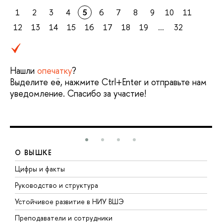
1
2
3
4
5
6
7
8
9
10
11
12
13
14
15
16
17
18
19
...
32
Нашли
опечатку
?
Выделите её, нажмите Ctrl+Enter и отправьте нам
уведомление. Спасибо за участие!
О ВЫШКЕ
Цифры и факты
Л
Руководство и структура
Д
Устойчивое развитие в НИУ ВШЭ
О
Преподаватели и сотрудники
П