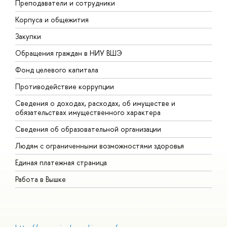
Преподаватели и сотрудники
П
Корпуса и общежития
В
Закупки
П
Обращения граждан в НИУ ВШЭ
А
Фонд целевого капитала
Д
Противодействие коррупции
Ц
Сведения о доходах, расходах, об имуществе и
Б
обязательствах имущественного характера
О
Сведения об образовательной организации
О
Людям с ограниченными возможностями здоровья
Единая платежная страница
Работа в Вышке