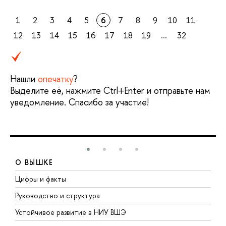
1
2
3
4
5
6
7
8
9
10
11
12
13
14
15
16
17
18
19
...
32
Нашли
опечатку
?
Выделите её, нажмите Ctrl+Enter и отправьте нам
уведомление. Спасибо за участие!
О ВЫШКЕ
Цифры и факты
Л
Руководство и структура
Д
Устойчивое развитие в НИУ ВШЭ
О