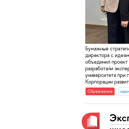
Бумажные стратеги
директора с идеям
объединил проект 
разработали экспе
университета при 
Корпорации развит
Образование
идеи
Экс