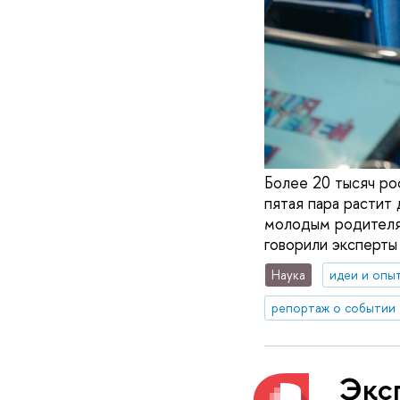
Более 20 тысяч ро
пятая пара растит 
молодым родителям
говорили эксперты
Наука
идеи и опы
репортаж о событии
Экс