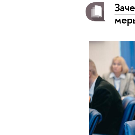
Заче
мер