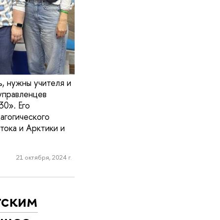
, нужны учителя и
 управленцев
0». Его
агогического
ока и Арктики и
21 октября, 2024 г.
тским