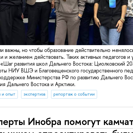
и важны, но чтобы образование действительно менялось
и и желанием действовать. Таких активных педагогов и
«Шаг развития школ Дальнего Востока: Циолковский 203
рты НИУ ВШЭ и Благовещенского государственного пед
поддержке Министерства РФ по развитию Дальнего Вост
ия Дальнего Востока и Арктики.
 и опыт
экспертиза
репортаж о событии
перты Инобра помогут камча