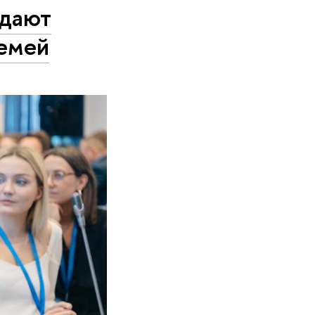
ждают
емей