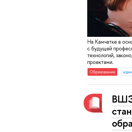
На Камчатке в осн
с будущей професс
технологий, закон
проектами.
Образование
идеи
ВШЭ 
стан
обра