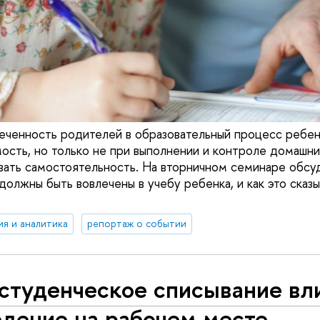
леченность родителей в образовательный процесс ребе
ость, но только не при выполнении и контроле домашни
вать самостоятельность. На вторничном семинаре обсуд
олжны быть вовлечены в учебу ребенка, и как это сказы
ия и аналитика
репортаж о событии
студенческое списывание вл
едение на рабочем месте