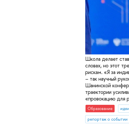
Школа делает став
словах, но этот т
рискам. «Я за инд
– так научный рук
Шанинской конфере
траектории усилив
«провокацию для р
Образование
идеи
репортаж о событии