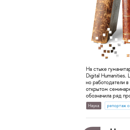
На стыке гуманита
Digital Humanities
но работодатели в 
открытом семинаре 
обозначила ряд пр
Наука
репортаж о