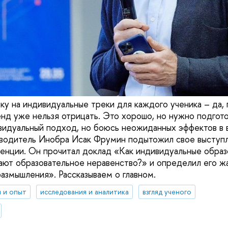
ку на индивидуальные треки для каждого ученика – да, 
ренд уже нельзя отрицать. Это хорошо, но нужно подгот
ивидуальный подход, но боюсь неожиданных эффектов в 
оводитель Инобра Исак Фрумин подытожил свое выступ
нции. Он прочитал доклад «Как индивидуальные образ
ают образовательное неравенство?» и определил его жа
азмышления». Рассказываем о главном.
 и опыт
исследования и аналитика
взгляд ученого