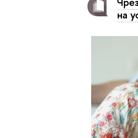
Чре
на у