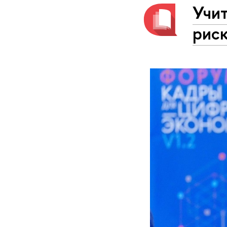
Учит
рис