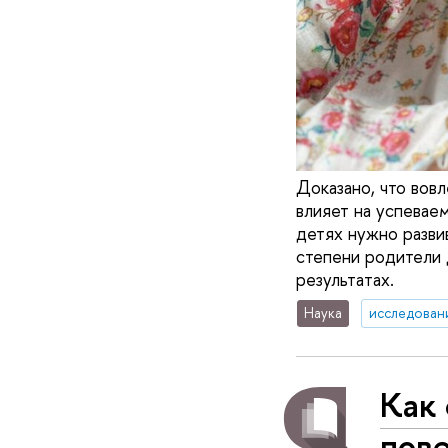
Доказано, что вов
влияет на успеваем
детях нужно разви
степени родители д
результатах.
Наука
исследован
Как 
пов