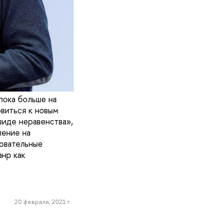
пока больше на
овиться к новым
виде неравенства»,
ление на
овательные
нр как
20 февраля, 2021 г.