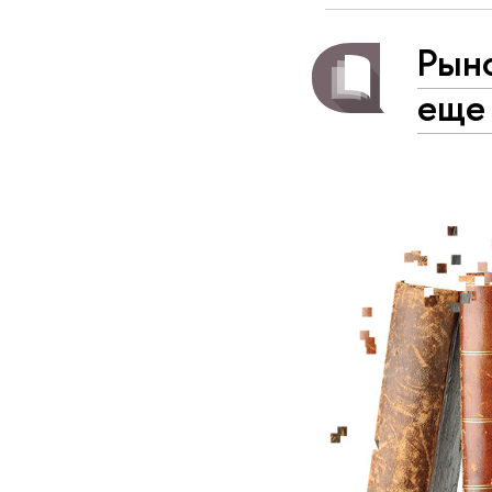
Рын
еще 