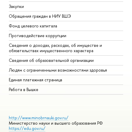
Закупки
П
Обращения граждан в НИУ ВШЭ
А
Фонд целевого капитала
Д
Противодействие коррупции
Ц
Сведения о доходах, расходах, об имуществе и
Б
обязательствах имущественного характера
О
Сведения об образовательной организации
О
Людям с ограниченными возможностями здоровья
Единая платежная страница
Работа в Вышке
http://www.minobrnauki.gov.ru/
Министерство науки и высшего образования РФ
https://edu.gov.ru/