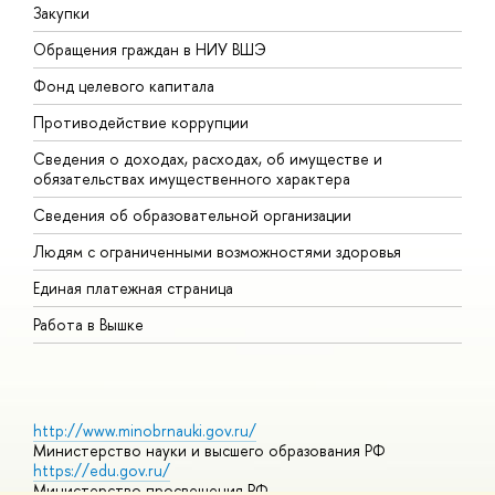
Закупки
П
Обращения граждан в НИУ ВШЭ
А
Фонд целевого капитала
Д
Противодействие коррупции
Ц
Сведения о доходах, расходах, об имуществе и
Б
обязательствах имущественного характера
О
Сведения об образовательной организации
О
Людям с ограниченными возможностями здоровья
Единая платежная страница
Работа в Вышке
http://www.minobrnauki.gov.ru/
Министерство науки и высшего образования РФ
https://edu.gov.ru/
Министерство просвещения РФ